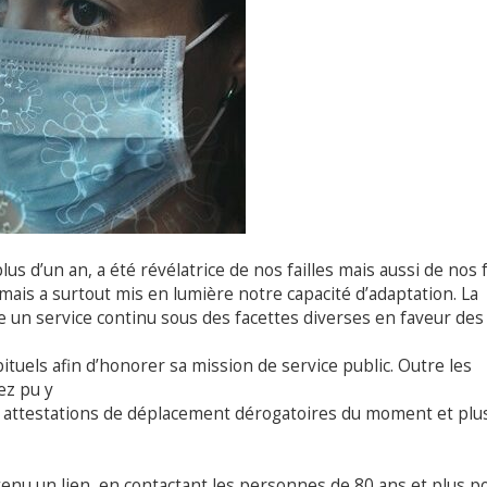
 d’un an, a été révélatrice de nos failles mais aussi de nos 
 mais a surtout mis en lumière notre capacité d’adaptation. La
tre un service continu sous des facettes diverses en faveur des
ituels afin d’honorer sa mission de service public. Outre les
ez pu y
es attestations de déplacement dérogatoires du moment et plu
u un lien, en contactant les personnes de 80 ans et plus p