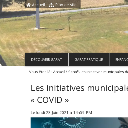
Aller au contenu principal
Accueil
Plan de site
DÉCOUVRIR GARAT
GARAT PRATIQUE
ENFANC
Vous êtes là :
\
\
Accueil
Santé
Les initiatives municipales 
Les initiatives municipa
« COVID »
Le lundi 28 Juin 2021 à 14h59 PM