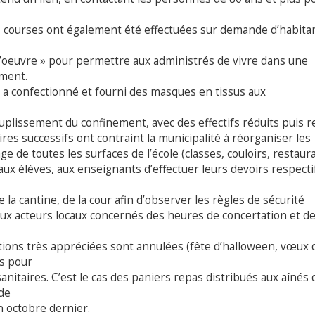
s courses ont également été effectuées sur demande d’habita
 d’oeuvre » pour permettre aux administrés de vivre dans une
ment.
s) a confectionné et fourni des masques en tissus aux
souplissement du confinement, avec des effectifs réduits puis r
res successifs ont contraint la municipalité à réorganiser les
e de toutes les surfaces de l’école (classes, couloirs, restaur
 aux élèves, aux enseignants d’effectuer leurs devoirs respect
la cantine, de la cour afin d’observer les règles de sécurité
aux acteurs locaux concernés des heures de concertation et d
ations très appréciées sont annulées (fête d’halloween, vœux 
s pour
anitaires. C’est le cas des paniers repas distribués aux aînés 
de
en octobre dernier.