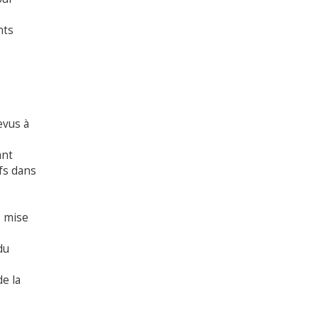
nts
evus à
ant
ifs dans
e mise
du
de la