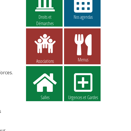
Droits et
Nos agendas
Démarches
Menus
Associations
forces.
Salles
Urgences et Gardes
s
our