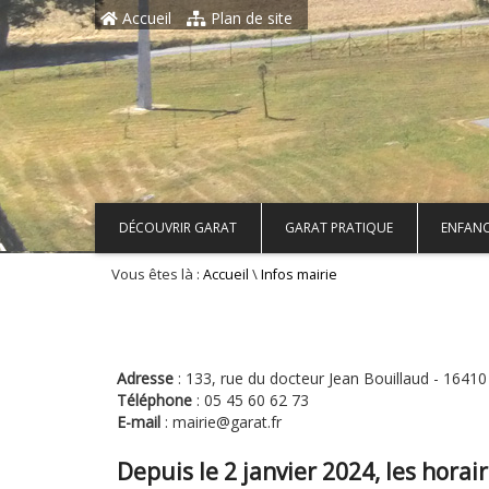
Aller au contenu principal
Accueil
Plan de site
DÉCOUVRIR GARAT
GARAT PRATIQUE
ENFANC
Vous êtes là :
\
Accueil
Infos mairie
Adresse
:
133, rue du docteur Jean Bouillaud - 164
Téléphone
: 05 45 60 62 73
E-mail
: mairie@garat.fr
Depuis le 2 janvier 2024, les horai