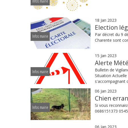
Infos mairie
18 Jan 2023
Election lég
Par décret du 9 dé
Infos mairie
Charente sont con
15 Jan 2023
Alerte Mét
Bulletin de Vigil
Infos mairie
Situation Actuelle
s'accompagnant de
06 Jan 2023
Chien erran
Si vous reconnais
Infos mairie
0686151373 054
06 Jan 2023