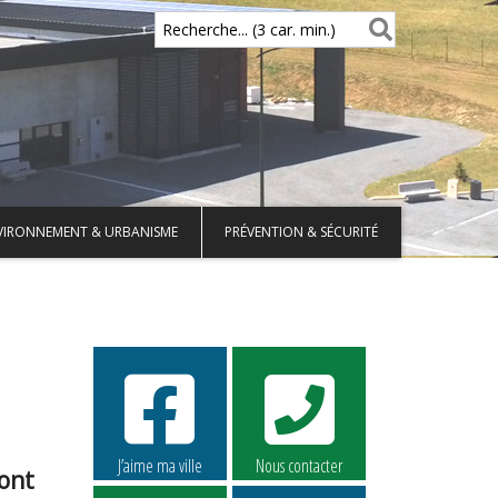
Recherche... (3 car. min.)
VIRONNEMENT & URBANISME
PRÉVENTION & SÉCURITÉ
J’aime ma ville
Nous contacter
sont