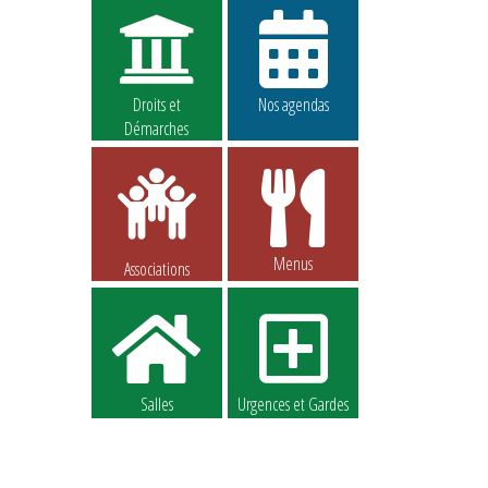
Droits et
Nos agendas
Démarches
Menus
Associations
Salles
Urgences et Gardes