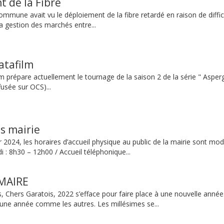
 de la Fibre
ommune avait vu le déploiement de la fibre retardé en raison de diffic
a gestion des marchés entre...
atafilm
m prépare actuellement le tournage de la saison 2 de la série " Aspergi
fusée sur OCS)...
es mairie
r 2024, les horaires d’accueil physique au public de la mairie sont mod
 : 8h30 – 12h00 / Accueil téléphonique...
MAIRE
, Chers Garatois, 2022 s’efface pour faire place à une nouvelle année
une année comme les autres. Les millésimes se...