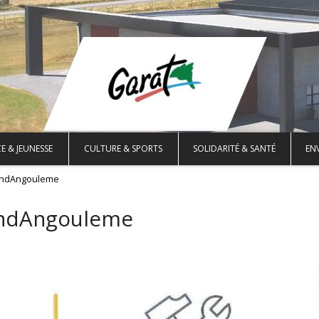
E & JEUNESSE
CULTURE & SPORTS
SOLIDARITÉ & SANTÉ
EN
randAngouleme
andAngouleme