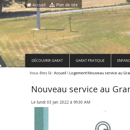
Aller au contenu principal
Accueil
Plan de site
DÉCOUVRIR GARAT
GARAT PRATIQUE
ENFANC
Vous êtes là :
\
\
Accueil
Logement
Nouveau service au G
Nouveau service au Gr
Le lundi 03 Jan 2022 à 9h30 AM