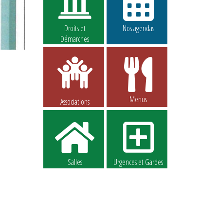
Droits et
Nos agendas
Démarches
Menus
Associations
Salles
Urgences et Gardes