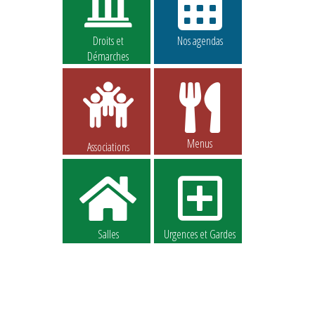
Droits et
Nos agendas
Démarches
Menus
Associations
Salles
Urgences et Gardes