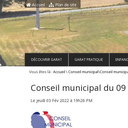
Aller au contenu principal
Accueil
Plan de site
DÉCOUVRIR GARAT
GARAT PRATIQUE
ENFANC
Vous êtes là :
\
\
Accueil
Conseil municipal
Conseil municipa
Conseil municipal du 09
Le jeudi 03 Fév 2022 à 19h26 PM