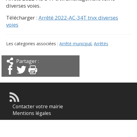
diverses voies.
Télécharger :
Arrêté 2022-AC-34T trvx diverses
voies
Les categories associées :
Arrêté municipal
,
Arrêtés
Partager :
Contacter votre mairie
Mentions légales