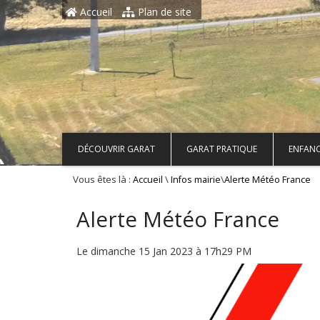
Aller au contenu principal
Accueil
Plan de site
DÉCOUVRIR GARAT
GARAT PRATIQUE
ENFANC
Vous êtes là :
\
\
Accueil
Infos mairie
Alerte Météo France
Alerte Météo France
Le dimanche 15 Jan 2023 à 17h29 PM