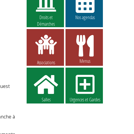
Droits et
Nos agendas
Démarches
Menus
Associations
ouest
Salles
Urgences et Gardes
anche à