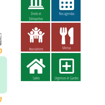
Droits et
Nos agendas
Démarches
Menus
Associations
Salles
Urgences et Gardes