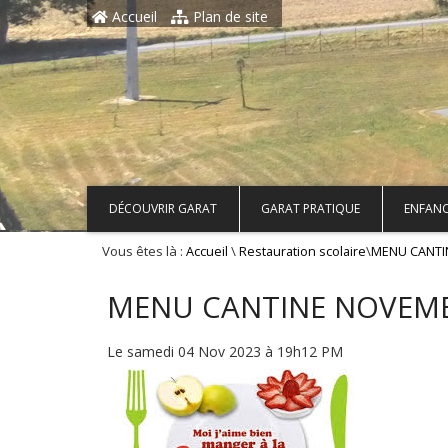
Aller au contenu principal
Accueil
Plan de site
DÉCOUVRIR GARAT
GARAT PRATIQUE
ENFANC
Vous êtes là :
\
\
Accueil
Restauration scolaire
MENU CANTI
MENU CANTINE NOVEMB
Le samedi 04 Nov 2023 à 19h12 PM