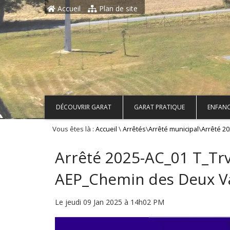
Aller au contenu principal
Accueil
Plan de site
DÉCOUVRIR GARAT
GARAT PRATIQUE
ENFANC
Vous êtes là :
\
\
\
Accueil
Arrêtés
Arrêté municipal
Arrêté 2
Arrêté 2025-AC_01 T_Tr
AEP_Chemin des Deux Va
Le jeudi 09 Jan 2025 à 14h02 PM