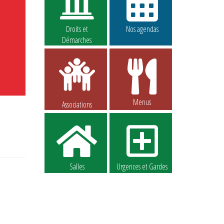
Droits et
Nos agendas
Démarches
Menus
Associations
Salles
Urgences et Gardes