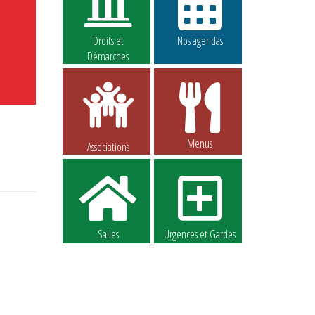
Droits et
Nos agendas
Démarches
Menus
Associations
Salles
Urgences et Gardes