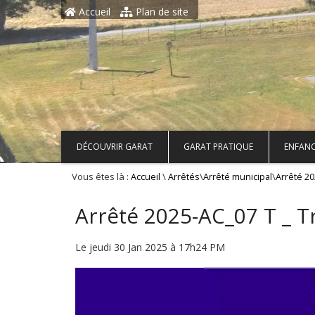
Aller au contenu principal
Accueil
Plan de site
DÉCOUVRIR GARAT
GARAT PRATIQUE
ENFANC
Vous êtes là :
\
\
\
Accueil
Arrêtés
Arrêté municipal
Arrêté 2
Arrêté 2025-AC_07 T _ 
Le jeudi 30 Jan 2025 à 17h24 PM