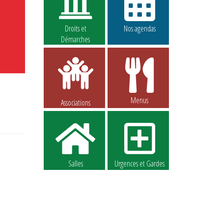
Droits et
Nos agendas
Démarches
Menus
Associations
Salles
Urgences et Gardes