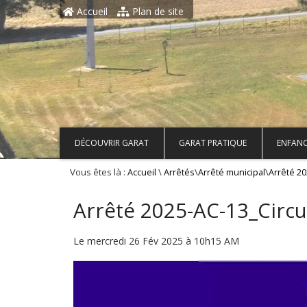
Aller au contenu principal
Accueil
Plan de site
DÉCOUVRIR GARAT
GARAT PRATIQUE
ENFANC
Vous êtes là :
\
\
\
Accueil
Arrêtés
Arrêté municipal
Arrêté 20
Arrêté 2025-AC-13_Circua
Le mercredi 26 Fév 2025 à 10h15 AM