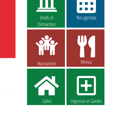
Droits et
Nos agendas
Démarches
Menus
Associations
Salles
Urgences et Gardes