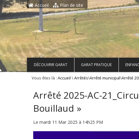
Aller au contenu principal
Accueil
Plan de site
DÉCOUVRIR GARAT
GARAT PRATIQUE
ENFANC
Vous êtes là :
\
\
\
Accueil
Arrêtés
Arrêté municipal
Arrêté 20
Arrêté 2025-AC-21_Circul
Bouillaud »
Le mardi 11 Mar 2025 à 14h25 PM