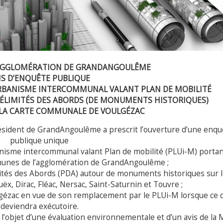
GGLOMÉRATION DE GRANDANGOULÊME
IS D’ENQUÊTE PUBLIQUE
URBANISME INTERCOMMUNAL VALANT PLAN DE MOBILITÉ
DÉLIMITÉS DES ABORDS (DE MONUMENTS HISTORIQUES)
LA CARTE COMMUNALE DE VOULGÉZAC
ésident de GrandAngoulême a prescrit l’ouverture d’une enqu
publique unique
rbanisme intercommunal valant Plan de mobilité (PLUi-M) portan
mmunes de l’agglomération de GrandAngoulême ;
imités des Abords (PDA) autour de monuments historiques sur 
, Dirac, Fléac, Nersac, Saint-Saturnin et Touvre ;
ulgézac en vue de son remplacement par le PLUi-M lorsque ce 
deviendra exécutoire.
’objet d’une évaluation environnementale et d’un avis de la 