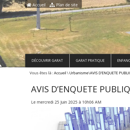
Aller au contenu principal
Accueil
Plan de site
DÉCOUVRIR GARAT
GARAT PRATIQUE
ENFANC
Vous êtes là :
\
\
Accueil
Urbanisme
AVIS D’ENQUETE PUBLI
AVIS D’ENQUETE PUBLIQ
Le mercredi 25 Juin 2025 à 10h06 AM