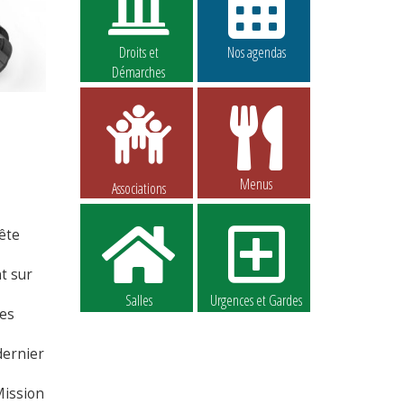
Droits et
Nos agendas
Démarches
Menus
Associations
ête
t sur
Salles
Urgences et Gardes
les
dernier
Mission