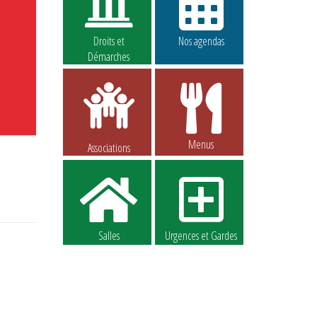
Droits et
Nos agendas
Démarches
Menus
Associations
Salles
Urgences et Gardes