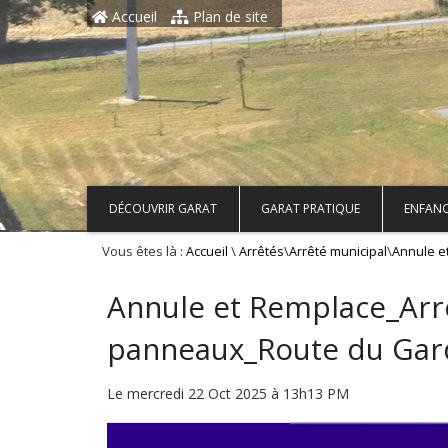
Aller au contenu principal
Accueil
Plan de site
DÉCOUVRIR GARAT
GARAT PRATIQUE
ENFANC
Vous êtes là :
\
\
\
Accueil
Arrêtés
Arrêté municipal
Annule e
Annule et Remplace_Arrê
panneaux_Route du Gar
Le mercredi 22 Oct 2025 à 13h13 PM