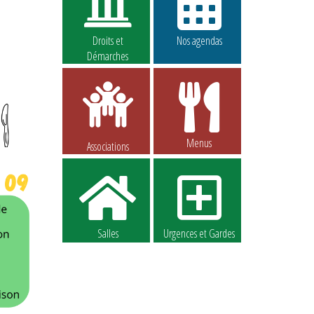
Droits et
Nos agendas
Démarches
Menus
Associations
Salles
Urgences et Gardes