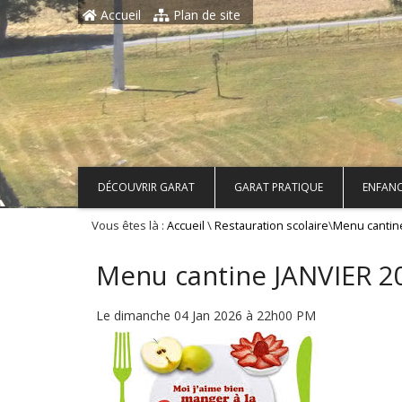
Aller au contenu principal
Accueil
Plan de site
DÉCOUVRIR GARAT
GARAT PRATIQUE
ENFANC
Vous êtes là :
\
\
Accueil
Restauration scolaire
Menu cantin
Menu cantine JANVIER 2
Le dimanche 04 Jan 2026 à 22h00 PM