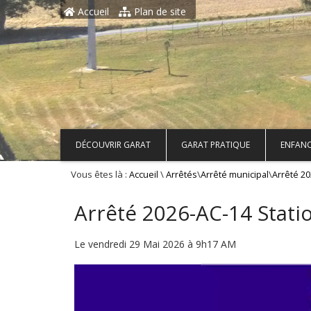
Aller au contenu principal
Accueil
Plan de site
DÉCOUVRIR GARAT
GARAT PRATIQUE
ENFANC
Vous êtes là :
\
\
\
Accueil
Arrêtés
Arrêté municipal
Arrêté 2
Arrêté 2026-AC-14 Stati
Le vendredi 29 Mai 2026 à 9h17 AM