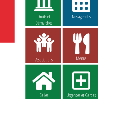
Droits et
Nos agendas
Démarches
Menus
Associations
Salles
Urgences et Gardes