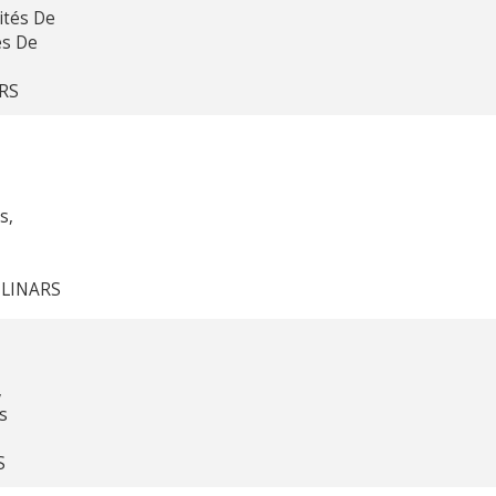
ités De
és De
ARS
s,
 LINARS
,
s
S