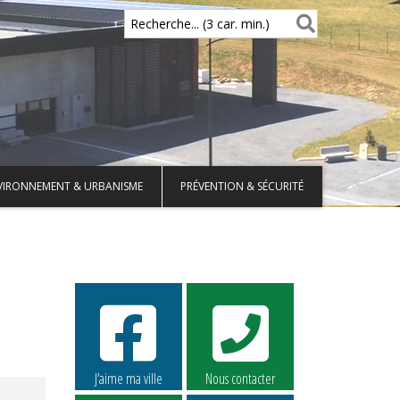
Recherche... (3 car. min.)
VIRONNEMENT & URBANISME
PRÉVENTION & SÉCURITÉ
J’aime ma ville
Nous contacter