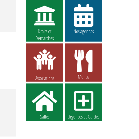
Droits et
Nos agendas
Démarches
Menus
Associations
Salles
Urgences et Gardes