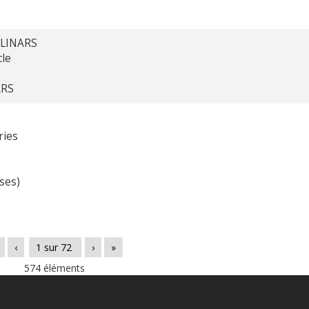
 LINARS
cle
ARS
ries
ses)
‹
1
sur
72
›
»
574 éléments