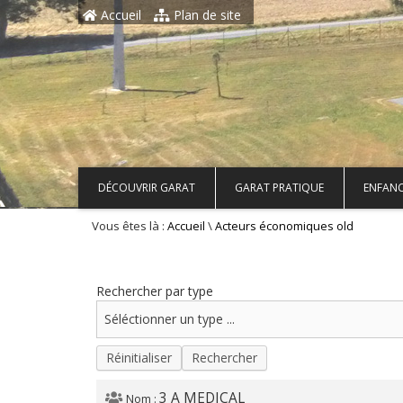
Aller au contenu principal
Accueil
Plan de site
DÉCOUVRIR GARAT
GARAT PRATIQUE
ENFANC
Vous êtes là :
\
Accueil
Acteurs économiques old
Rechercher par type
Réinitialiser
Rechercher
3 A MEDICAL
Nom :