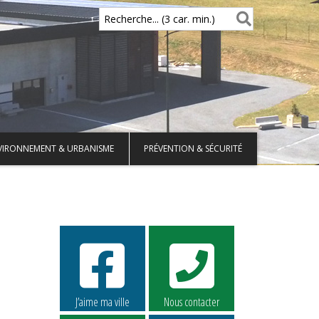
Recherche... (3 car. min.)
VIRONNEMENT & URBANISME
PRÉVENTION & SÉCURITÉ
J’aime ma ville
Nous contacter