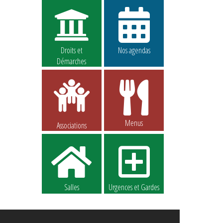
Droits et
Nos agendas
Démarches
Menus
Associations
Salles
Urgences et Gardes