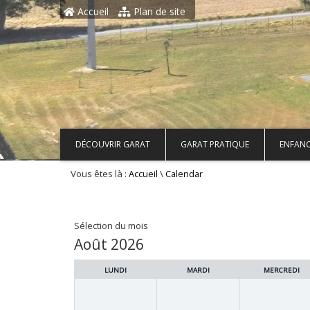
Aller au contenu principal
Accueil
Plan de site
DÉCOUVRIR GARAT
GARAT PRATIQUE
ENFANC
Vous êtes là :
\
Accueil
Calendar
Sélection du mois
Août 2026
LUNDI
MARDI
MERCREDI