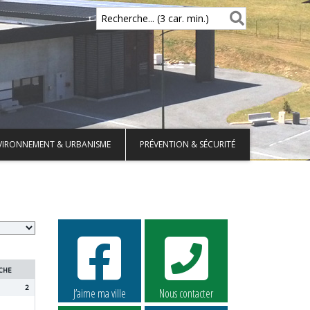
Recherche... (3 car. min.)
VIRONNEMENT & URBANISME
PRÉVENTION & SÉCURITÉ
CHE
2
J’aime ma ville
Nous contacter