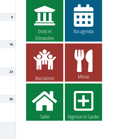
9
Droits et
Nos agendas
Démarches
16
23
Menus
Associations
30
Salles
Urgences et Gardes