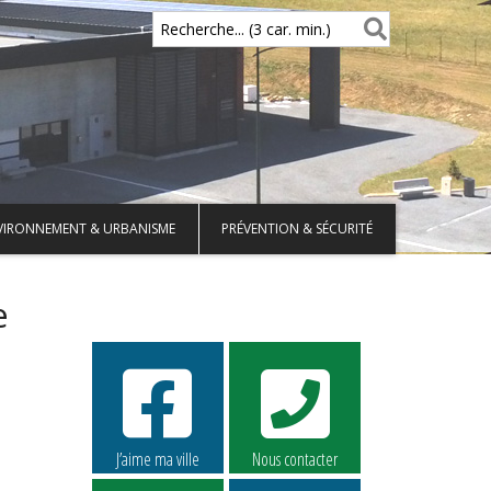
Recherche... (3 car. min.)
VIRONNEMENT & URBANISME
PRÉVENTION & SÉCURITÉ
e
J’aime ma ville
Nous contacter