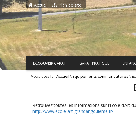
Aller au contenu principal
Accueil
Plan de site
DÉCOUVRIR GARAT
GARAT PRATIQUE
ENFANC
Vous êtes là :
\
\
Accueil
Equipements communautaires
Ec
Retrouvez toutes les informations sur l’Ecole d’Art
http://www.ecole-art-grandangouleme.fr/