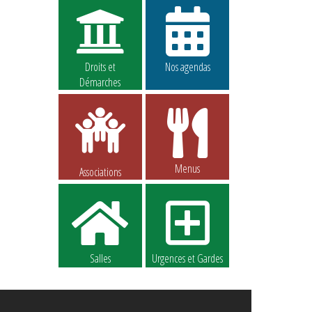
Droits et
Nos agendas
Démarches
Menus
Associations
Salles
Urgences et Gardes