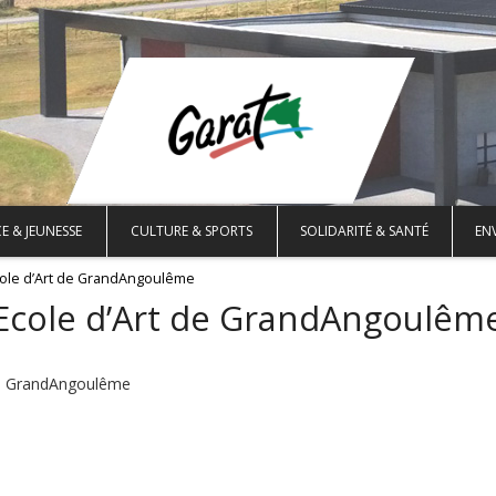
E & JEUNESSE
CULTURE & SPORTS
SOLIDARITÉ & SANTÉ
EN
ole d’Art de GrandAngoulême
Ecole d’Art de GrandAngoulêm
 du GrandAngoulême