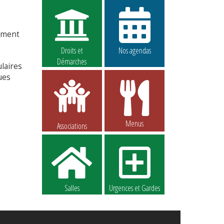
tement
Droits et
Nos agendas
Démarches
ulaires
ues
Menus
Associations
Salles
Urgences et Gardes