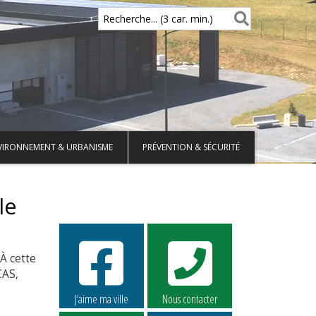
Recherche... (3 car. min.)
VIRONNEMENT & URBANISME
PRÉVENTION & SÉCURITÉ
le
À cette
CAS,
J’aime ma ville
Nous contacter