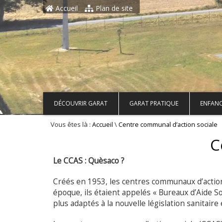
Aller au contenu principal
Accueil
Plan de site
DÉCOUVRIR GARAT
GARAT PRATIQUE
ENFANC
Vous êtes là :
\
Accueil
Centre communal d’action sociale
C
Le CCAS : Quèsaco ?
Créés en 1953, les centres communaux d’action
époque, ils étaient appelés « Bureaux d’Aide Soc
plus adaptés à la nouvelle législation sanitaire e