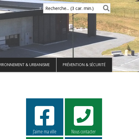
Recherche... (3 car. min.)
VIRONNEMENT & URBANISME
PRÉVENTION & SÉCURITÉ
J’aime ma ville
Nous contacter