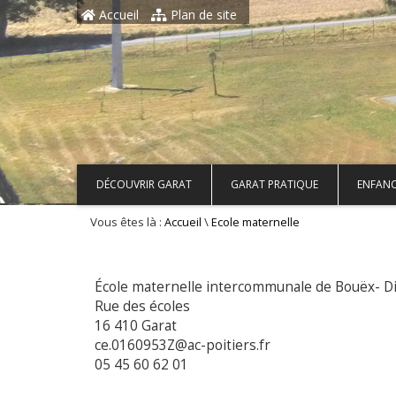
Aller au contenu principal
Accueil
Plan de site
DÉCOUVRIR GARAT
GARAT PRATIQUE
ENFANC
Vous êtes là :
\
Accueil
Ecole maternelle
École maternelle intercommunale de Bouëx- Di
Rue des écoles
16 410 Garat
ce.0160953Z@ac-poitiers.fr
05 45 60 62 01