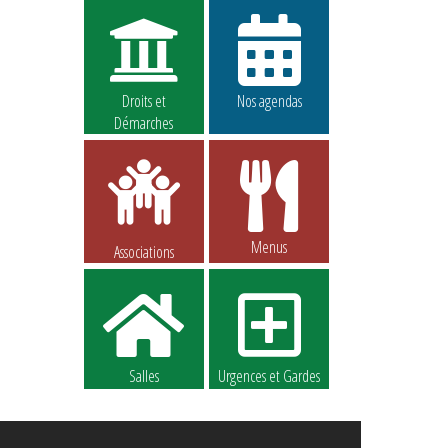
Droits et
Nos agendas
Démarches
Menus
Associations
Salles
Urgences et Gardes