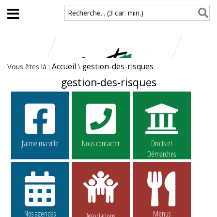
Aller au contenu principal
Recherche... (3 car. min.)
Vous êtes là :
Accueil
\
gestion-des-risques
gestion-des-risques
J’aime ma ville
Nous contacter
Droits et
Démarches
Nos agendas
Menus
Associations