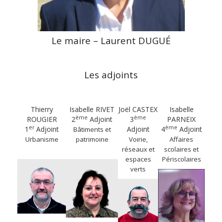
Le maire –
Laurent DUGUÉ
Les adjoints
Thierry
Isabelle RIVET
Joël CASTEX
Isabelle
ème
ème
ROUGIER
2
Adjoint
3
PARNEIX
er
ème
1
Adjoint
Adjoint
4
Adjoint
Bâtiments et
Urbanisme
patrimoine
Voirie,
Affaires
réseaux et
scolaires et
espaces
Périscolaires
verts