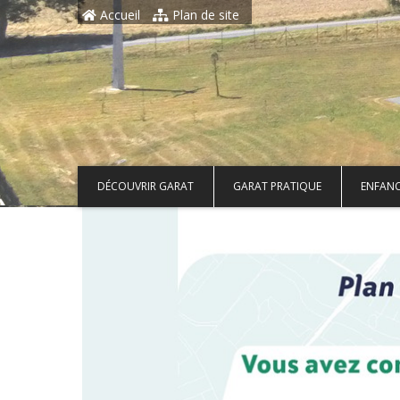
Aller au contenu principal
Accueil
Plan de site
DÉCOUVRIR GARAT
GARAT PRATIQUE
ENFANC