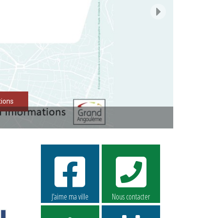
tions
J’aime ma ville
Nous contacter