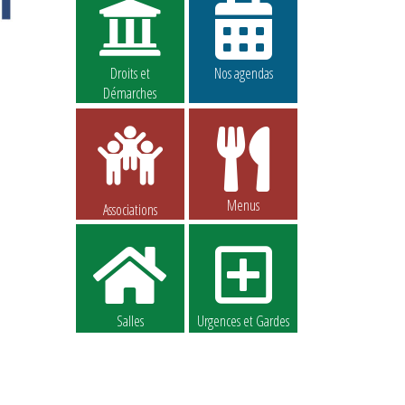
Droits et
Nos agendas
Démarches
Menus
Associations
Salles
Urgences et Gardes