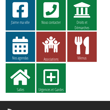
J’aime ma ville
Nous contacter
Droits et
Démarches
Nos agendas
Menus
Associations
Salles
Urgences et Gardes