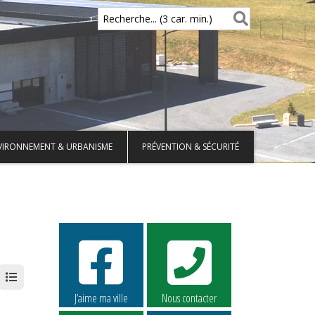
Recherche... (3 car. min.)
VIRONNEMENT & URBANISME
PRÉVENTION & SÉCURITÉ
J’aime ma ville
Nous contacter