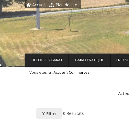
Aller au contenu principal
Accueil
Plan de site
DÉCOUVRIR GARAT
GARAT PRATIQUE
ENFANC
Vous êtes là :
\
Accueil
Commerces
Acte
0
Résultats
Filtrer