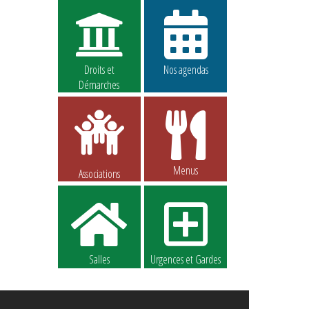
Droits et
Nos agendas
Démarches
Menus
Associations
Salles
Urgences et Gardes