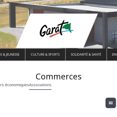
E & JEUNESSE
CULTURE & SPORTS
SOLIDARITÉ & SANTÉ
EN
Commerces
urs économiques
Associations