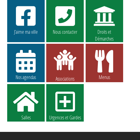
J’aime ma ville
Nous contacter
Droits et
Démarches
Nos agendas
Menus
Associations
Salles
Urgences et Gardes