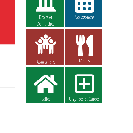
Droits et
Nos agendas
Démarches
Menus
Associations
Salles
Urgences et Gardes