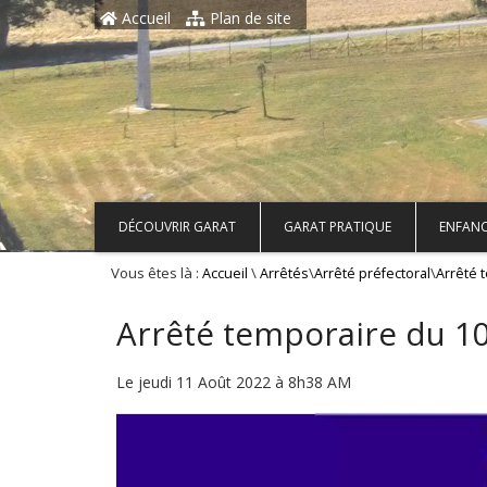
Aller au contenu principal
Accueil
Plan de site
DÉCOUVRIR GARAT
GARAT PRATIQUE
ENFANC
Vous êtes là :
\
\
\
Accueil
Arrêtés
Arrêté préfectoral
Arrêté 
Arrêté temporaire du 1
Le jeudi 11 Août 2022 à 8h38 AM