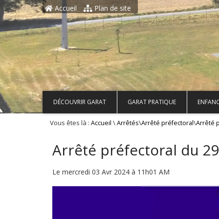
Aller au contenu principal
Accueil
Plan de site
DÉCOUVRIR GARAT
GARAT PRATIQUE
ENFANC
Vous êtes là :
\
\
\
Accueil
Arrêtés
Arrêté préfectoral
Arrêté 
Arrêté préfectoral du 29
Le mercredi 03 Avr 2024 à 11h01 AM