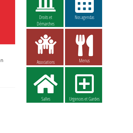
Droits et
Nos agendas
Démarches
on
Menus
Associations
Salles
Urgences et Gardes