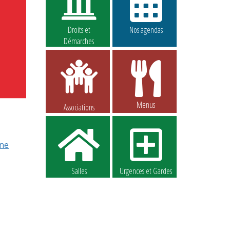
Droits et
Nos agendas
Démarches
Menus
Associations
nne
Salles
Urgences et Gardes