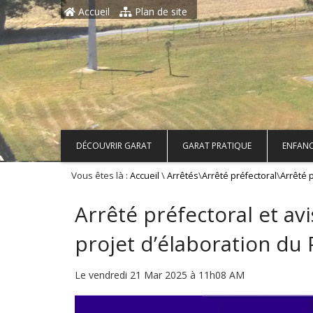
Aller au contenu principal
Accueil
Plan de site
DÉCOUVRIR GARAT
GARAT PRATIQUE
ENFANC
Vous êtes là :
\
\
\
Accueil
Arrêtés
Arrêté préfectoral
Arrêté 
Arrêté préfectoral et a
projet d’élaboration du 
Le vendredi 21 Mar 2025 à 11h08 AM