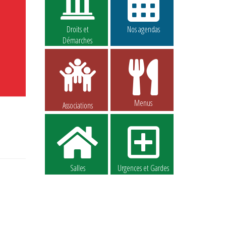
Droits et
Nos agendas
Démarches
Menus
Associations
Salles
Urgences et Gardes