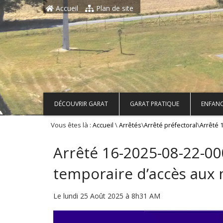
Aller au contenu principal
Accueil
Plan de site
DÉCOUVRIR GARAT
GARAT PRATIQUE
ENFANC
Vous êtes là :
\
\
\
Accueil
Arrêtés
Arrêté préfectoral
Arrêté 
Arrêté 16-2025-08-22-00
temporaire d’accès aux m
Le lundi 25 Août 2025 à 8h31 AM