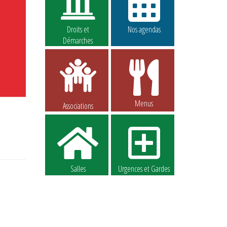
Droits et
Nos agendas
Démarches
Menus
Associations
Salles
Urgences et Gardes