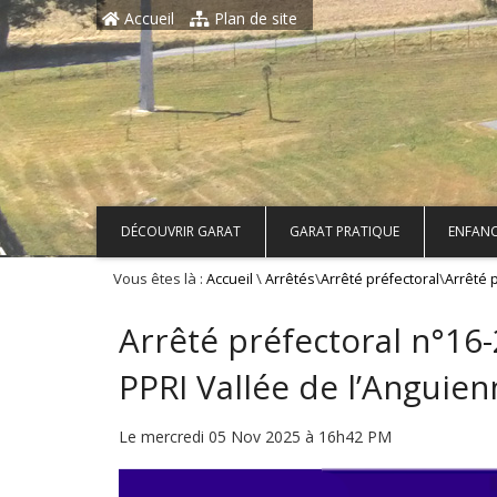
Aller au contenu principal
Accueil
Plan de site
DÉCOUVRIR GARAT
GARAT PRATIQUE
ENFANC
Vous êtes là :
\
\
\
Accueil
Arrêtés
Arrêté préfectoral
Arrêté 
Arrêté préfectoral n°1
PPRI Vallée de l’Anguien
Le mercredi 05 Nov 2025 à 16h42 PM