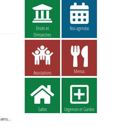
Droits et
Nos agendas
Démarches
Menus
Associations
Salles
Urgences et Gardes
ins...