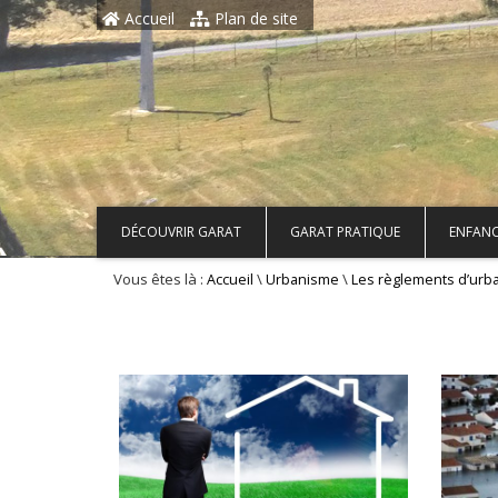
Aller au contenu principal
Accueil
Plan de site
DÉCOUVRIR GARAT
GARAT PRATIQUE
ENFANC
Vous êtes là :
\
\
Accueil
Urbanisme
Les règlements d’urb