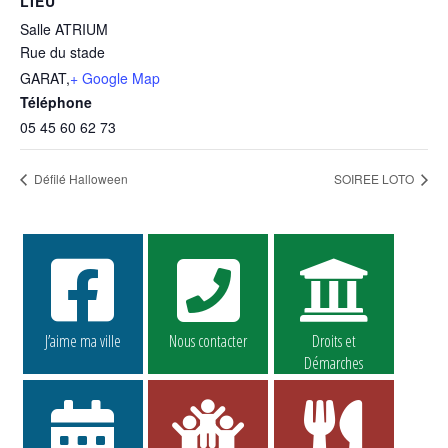
LIEU
Salle ATRIUM
Rue du stade
GARAT
,
+ Google Map
Téléphone
05 45 60 62 73
Défilé Halloween
SOIREE LOTO
J’aime ma ville
Nous contacter
Droits et
Démarches