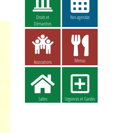
Droits et
Nos agendas
Démarches
Menus
Associations
Salles
Urgences et Gardes