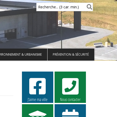
Recherche... (3 car. min.)
VIRONNEMENT & URBANISME
PRÉVENTION & SÉCURITÉ
J’aime ma ville
Nous contacter