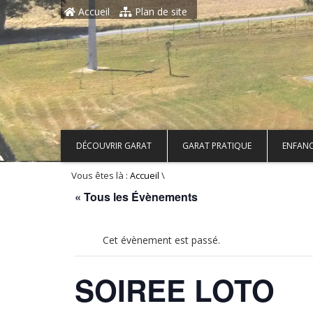
Aller au contenu principal
Accueil
Plan de site
DÉCOUVRIR GARAT
GARAT PRATIQUE
ENFANC
Vous êtes là :
\
Accueil
« Tous les Évènements
Cet évènement est passé.
SOIREE LOTO