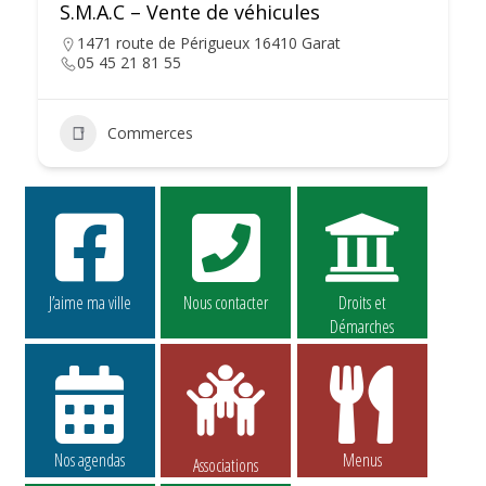
S.M.A.C – Vente de véhicules
1471 route de Périgueux 16410 Garat
05 45 21 81 55
Commerces
J’aime ma ville
Nous contacter
Droits et
Démarches
Nos agendas
Menus
Associations