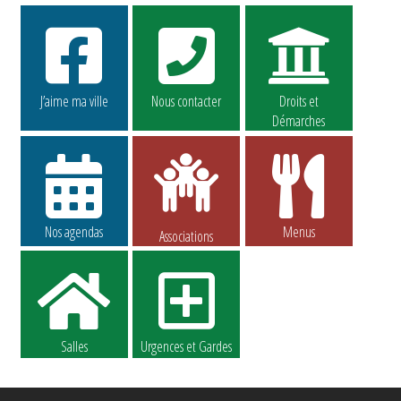
J’aime ma ville
Nous contacter
Droits et
Démarches
Nos agendas
Menus
Associations
Salles
Urgences et Gardes