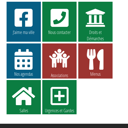
J’aime ma ville
Nous contacter
Droits et
Démarches
Nos agendas
Menus
Associations
Salles
Urgences et Gardes